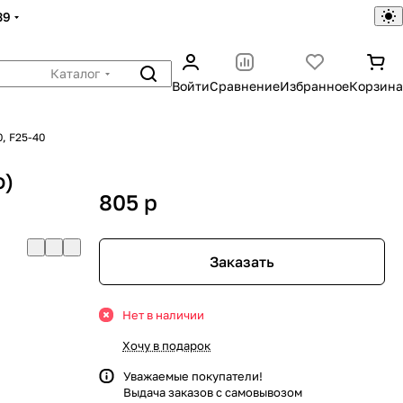
39
Каталог
Войти
Сравнение
Избранное
Корзина
, F25-40
о)
805
p
Заказать
Нет в наличии
Хочу в подарок
Уважаемые покупатели!
Выдача заказов с самовывозом