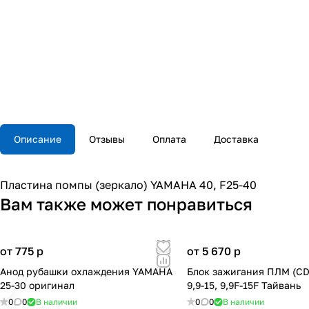
Описание
Отзывы
Оплата
Доставка
Пластина помпы (зеркало) YAMAHA 40, F25-40
Вам также может понравиться
от 775
p
от 5 670
p
Анод рубашки охлаждения YAMAHA
Блок зажигания ПЛМ (CD
25-30 оригинал
9,9-15, 9,9F-15F Тайвань
0
0
В наличии
0
0
В наличии