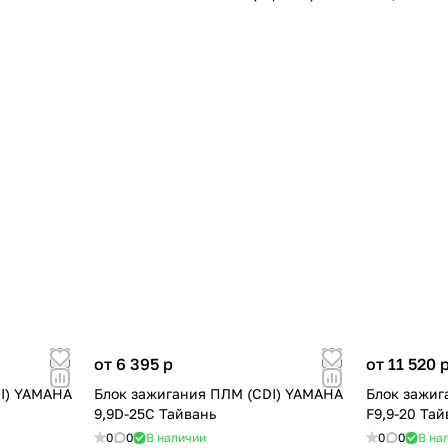
от 6 395
p
от 11 520
I) YAMAHA
Блок зажигания ПЛМ (CDI) YAMAHA
Блок зажиг
9,9D-25C Тайвань
F9,9-20 Тай
0
0
В наличии
0
0
В на