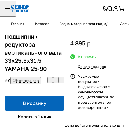
Главная
Каталог
Водно-моторная техника, з/ч
Запч
Подшипник
4 895
p
редуктора
вертикального вала
В наличии
33х25,5х31,5
Хочу в подарок
YAMAHA 25-90
Уважаемые
0
Нет отзывов
покупатели!
Выдача заказов с
самовывозом
осуществляется по
предварительной
В корзину
договоренности!
Купить в 1 клик
Цена действительна только для