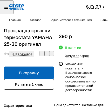
Главная
Каталог
Водно-моторная техника, з/ч
Запч
Прокладка крышки
390
p
термостата YAMAHA
25-30 оригинал
В наличии
0
Нет отзывов
Хочу в подарок
Уважаемые
покупатели!
В корзину
Выдача заказов с
самовывозом
осуществляется по
Купить в 1 клик
предварительной
договоренности!
Цена действительна только для
Характеристики