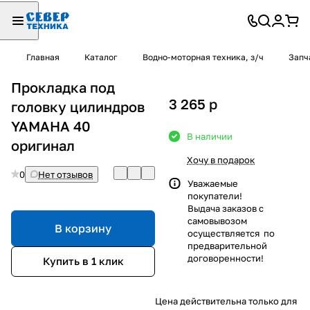
Главная
Каталог
Водно-моторная техника, з/ч
Запч
Прокладка под
3 265
p
головку цилиндров
YAMAHA 40
В наличии
оригинал
Хочу в подарок
0
Нет отзывов
Уважаемые
покупатели!
Выдача заказов с
самовывозом
В корзину
осуществляется по
предварительной
договоренности!
Купить в 1 клик
Цена действительна только для