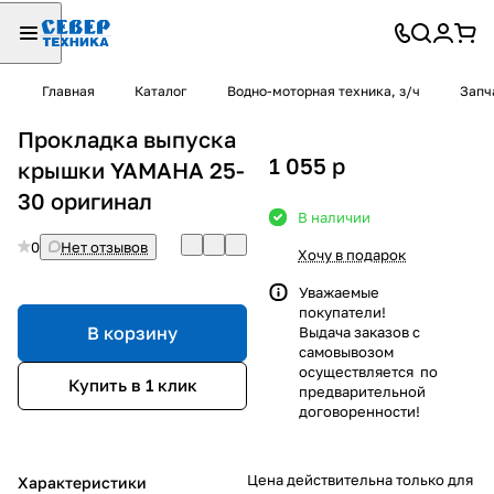
Главная
Каталог
Водно-моторная техника, з/ч
Запч
Прокладка выпуска
1 055
p
крышки YAMAHA 25-
30 оригинал
В наличии
0
Нет отзывов
Хочу в подарок
Уважаемые
покупатели!
В корзину
Выдача заказов с
самовывозом
осуществляется по
Купить в 1 клик
предварительной
договоренности!
Цена действительна только для
Характеристики