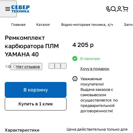
Главная
Каталог
Водно-моторная техника, з/ч
Запч
Ремкомплект
4 205
p
карбюратора ПЛМ
YAMAHA 40
В наличии
0
Нет отзывов
Хочу в подарок
Уважаемые
покупатели!
В корзину
Выдача заказов с
самовывозом
осуществляется по
Купить в 1 клик
предварительной
договоренности!
Цена действительна только для
Характеристики