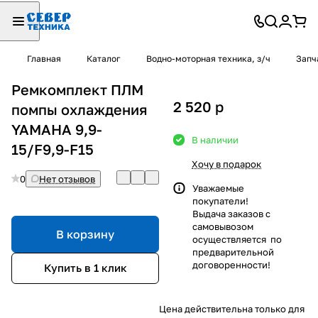
Главная
Каталог
Водно-моторная техника, з/ч
Запч
Ремкомплект ПЛМ
2 520
p
помпы охлаждения
YAMAHA 9,9-
В наличии
15/F9,9-F15
Хочу в подарок
0
Нет отзывов
Уважаемые
покупатели!
Выдача заказов с
самовывозом
В корзину
осуществляется по
предварительной
договоренности!
Купить в 1 клик
Цена действительна только для