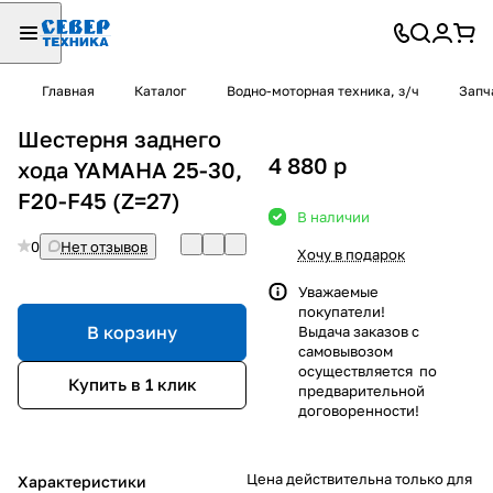
Главная
Каталог
Водно-моторная техника, з/ч
Запч
Шестерня заднего
4 880
p
хода YAMAHA 25-30,
F20-F45 (Z=27)
В наличии
0
Нет отзывов
Хочу в подарок
Уважаемые
покупатели!
В корзину
Выдача заказов с
самовывозом
осуществляется по
Купить в 1 клик
предварительной
договоренности!
Цена действительна только для
Характеристики