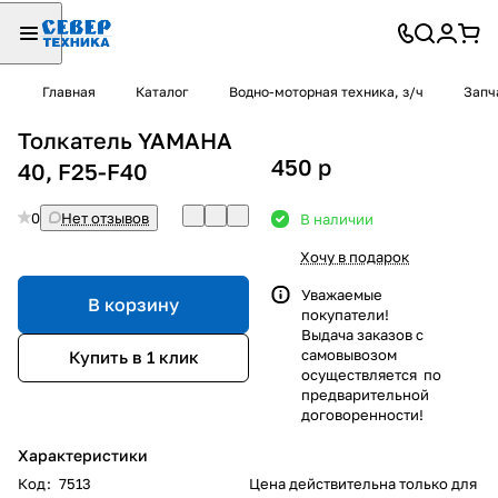
Главная
Каталог
Водно-моторная техника, з/ч
Запч
Толкатель YAMAHA
450
p
40, F25-F40
0
Нет отзывов
В наличии
Хочу в подарок
Уважаемые
В корзину
покупатели!
Выдача заказов с
самовывозом
Купить в 1 клик
осуществляется по
предварительной
договоренности!
Характеристики
Код
:
7513
Цена действительна только для