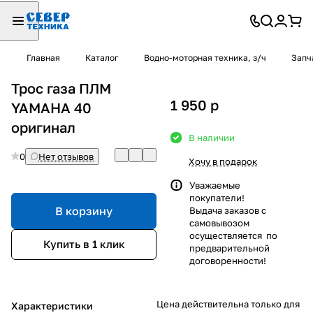
Главная
Каталог
Водно-моторная техника, з/ч
Запч
Трос газа ПЛМ
1 950
p
YAMAHA 40
оригинал
В наличии
0
Нет отзывов
Хочу в подарок
Уважаемые
покупатели!
В корзину
Выдача заказов с
самовывозом
осуществляется по
Купить в 1 клик
предварительной
договоренности!
Цена действительна только для
Характеристики