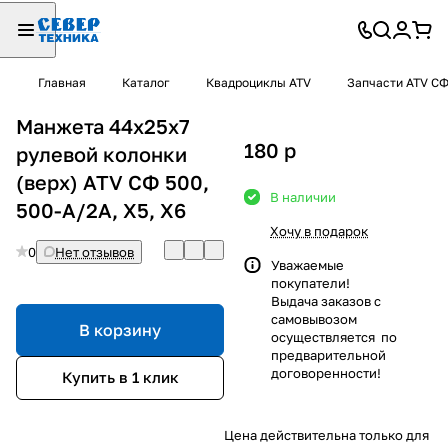
Главная
Каталог
Квадроциклы ATV
Запчасти ATV С
Манжета 44х25х7
180
p
рулевой колонки
(верх) ATV СФ 500,
В наличии
500-A/2A, X5, X6
Хочу в подарок
0
Нет отзывов
Уважаемые
покупатели!
Выдача заказов с
самовывозом
В корзину
осуществляется по
предварительной
договоренности!
Купить в 1 клик
Цена действительна только для