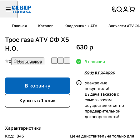
Главная
Каталог
Квадроциклы ATV
Запчасти ATV С
Трос газа ATV СФ X5
630
p
H.O.
0
Нет отзывов
В наличии
Хочу в подарок
Уважаемые
В корзину
покупатели!
Выдача заказов с
самовывозом
Купить в 1 клик
осуществляется по
предварительной
договоренности!
Характеристики
Код
:
845
Цена действительна только для