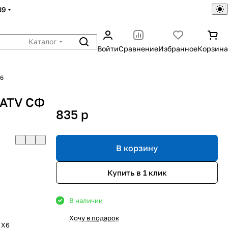
39
Каталог
Войти
Сравнение
Избранное
Корзина
X6
 ATV СФ
835
p
В корзину
Купить в 1 клик
В наличии
Хочу в подарок
 X6