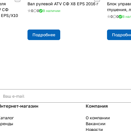
еля
Вал рулевой ATV СФ X8 EPS 2016 г
Блок управ
V СФ
глушения, 
0
0
В наличии
, EPS/Х10
0
0
В на
Подробнее
Подробн
Интернет-магазин
Компания
аталог
О компании
Бренды
Вакансии
Новости