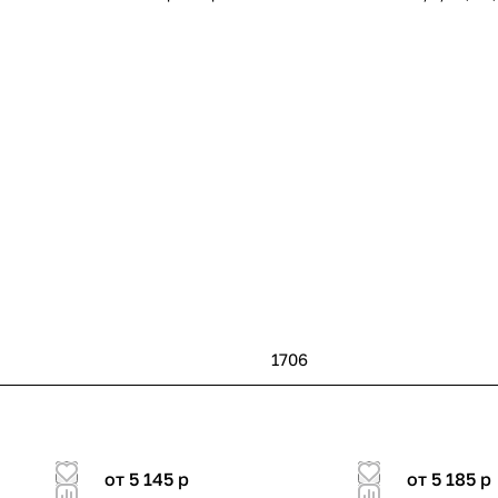
1706
от 5 145
p
от 5 185
p