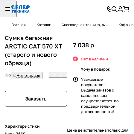
Главная
Каталог
Снегоходная техника, з/ч
Кофры и
Сумка багажная
7 038
p
ARCTIC CAT 570 XT
(старого и нового
Нет в наличии
образца)
Хочу в подарок
0
Нет отзывов
Уважаемые
покупатели!
Выдача заказов с
самовывозом
Заказать
осуществляется по
предварительной
договоренности!
Характеристики
Цена действительна только для
Код
:
3669