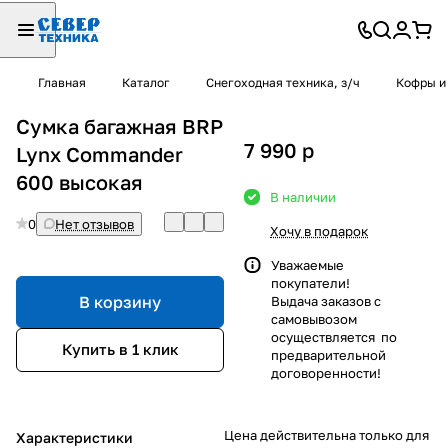
Главная
Каталог
Снегоходная техника, з/ч
Кофры и
Сумка багажная BRP
7 990
p
Lynx Commander
600 высокая
В наличии
0
Нет отзывов
Хочу в подарок
Уважаемые
покупатели!
В корзину
Выдача заказов с
самовывозом
осуществляется по
Купить в 1 клик
предварительной
договоренности!
Цена действительна только для
Характеристики