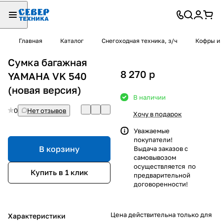
Главная
Каталог
Снегоходная техника, з/ч
Кофры и
Сумка багажная
8 270
p
YAMAHA VK 540
(новая версия)
В наличии
0
Нет отзывов
Хочу в подарок
Уважаемые
покупатели!
В корзину
Выдача заказов с
самовывозом
осуществляется по
Купить в 1 клик
предварительной
договоренности!
Цена действительна только для
Характеристики