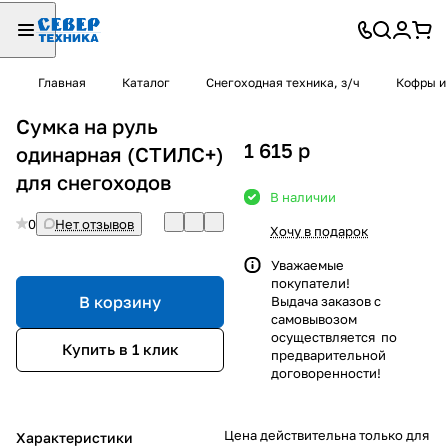
Главная
Каталог
Снегоходная техника, з/ч
Кофры и
Сумка на руль
1 615
p
одинарная (СТИЛС+)
для снегоходов
В наличии
0
Нет отзывов
Хочу в подарок
Уважаемые
покупатели!
В корзину
Выдача заказов с
самовывозом
осуществляется по
Купить в 1 клик
предварительной
договоренности!
Цена действительна только для
Характеристики