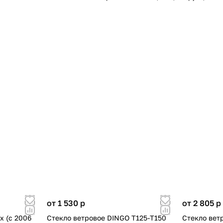
от 1 530
p
от 2 805
p
x (c 2006
Стекло ветровое DINGO Т125-Т150
Стекло вет