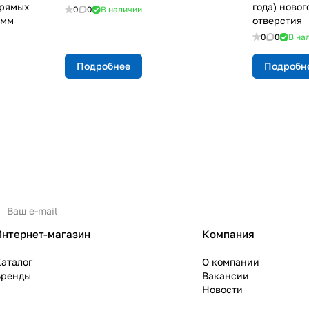
прямых
года) новог
0
0
В наличии
3мм
отверстия
0
0
В на
Подробнее
Подробн
Интернет-магазин
Компания
аталог
О компании
Бренды
Вакансии
Новости