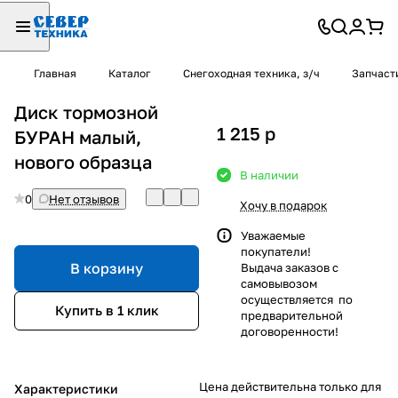
Главная
Каталог
Снегоходная техника, з/ч
Запчаст
Диск тормозной
1 215
p
БУРАН малый,
нового образца
В наличии
0
Нет отзывов
Хочу в подарок
Уважаемые
покупатели!
В корзину
Выдача заказов с
самовывозом
осуществляется по
Купить в 1 клик
предварительной
договоренности!
Цена действительна только для
Характеристики