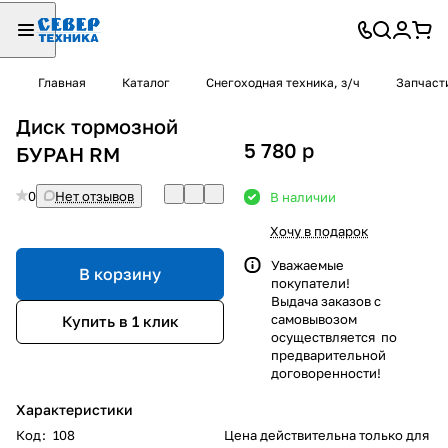
Главная
Каталог
Снегоходная техника, з/ч
Запчаст
Диск тормозной
5 780
p
БУРАН RM
0
Нет отзывов
В наличии
Хочу в подарок
Уважаемые
В корзину
покупатели!
Выдача заказов с
самовывозом
Купить в 1 клик
осуществляется по
предварительной
договоренности!
Характеристики
Код
:
108
Цена действительна только для