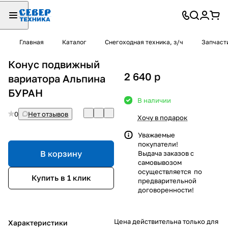
Главная
Каталог
Снегоходная техника, з/ч
Запчаст
Конус подвижный
2 640
p
вариатора Альпина
БУРАН
В наличии
0
Нет отзывов
Хочу в подарок
Уважаемые
покупатели!
В корзину
Выдача заказов с
самовывозом
осуществляется по
Купить в 1 клик
предварительной
договоренности!
Цена действительна только для
Характеристики