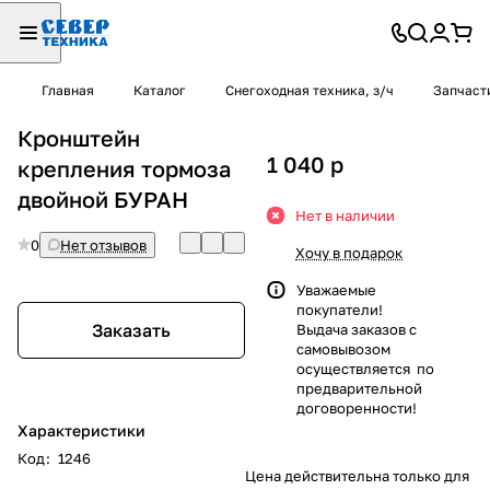
Главная
Каталог
Снегоходная техника, з/ч
Запчаст
Кронштейн
1 040
p
крепления тормоза
двойной БУРАН
Нет в наличии
0
Нет отзывов
Хочу в подарок
Уважаемые
покупатели!
Заказать
Выдача заказов с
самовывозом
осуществляется по
предварительной
договоренности!
Характеристики
Код
:
1246
Цена действительна только для