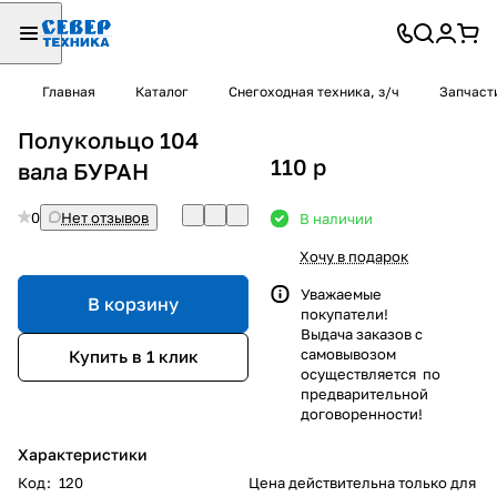
Главная
Каталог
Снегоходная техника, з/ч
Запчаст
Полукольцо 104
110
p
вала БУРАН
0
Нет отзывов
В наличии
Хочу в подарок
Уважаемые
В корзину
покупатели!
Выдача заказов с
самовывозом
Купить в 1 клик
осуществляется по
предварительной
договоренности!
Характеристики
Код
:
120
Цена действительна только для