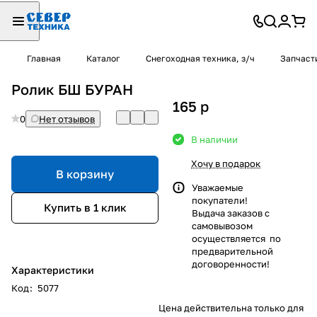
Главная
Каталог
Снегоходная техника, з/ч
Запчаст
Ролик БШ БУРАН
165
p
0
Нет отзывов
В наличии
Хочу в подарок
В корзину
Уважаемые
покупатели!
Купить в 1 клик
Выдача заказов с
самовывозом
осуществляется по
предварительной
договоренности!
Характеристики
Код
:
5077
Цена действительна только для