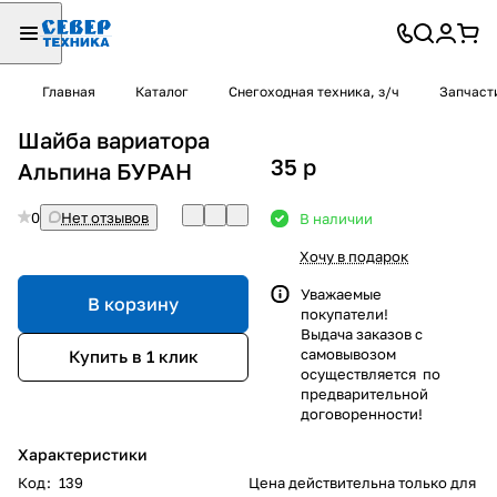
Главная
Каталог
Снегоходная техника, з/ч
Запчаст
Шайба вариатора
35
p
Альпина БУРАН
0
Нет отзывов
В наличии
Хочу в подарок
Уважаемые
В корзину
покупатели!
Выдача заказов с
самовывозом
Купить в 1 клик
осуществляется по
предварительной
договоренности!
Характеристики
Код
:
139
Цена действительна только для