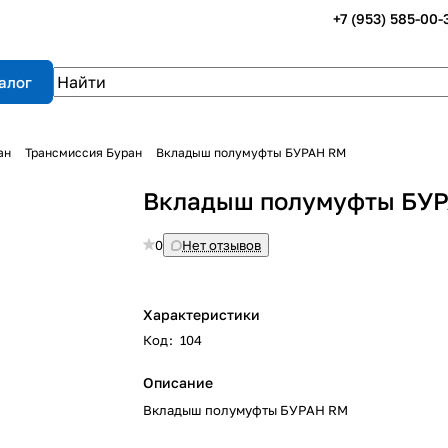
+7 (953) 585-00-
алог
ан
Трансмиссия Буран
Вкладыш полумуфты БУРАН RM
Вкладыш полумуфты БУ
0
Нет отзывов
Характеристики
Код
:
104
Описание
Вкладыш полумуфты БУРАН RM