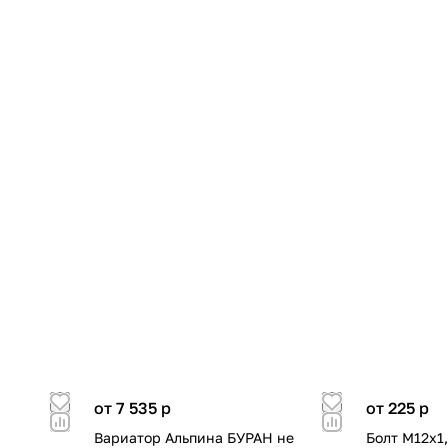
от 7 535
p
от 225
p
Вариатор Альпина БУРАН не
Болт М12х1