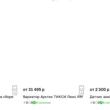
от 31 495
p
от 2 300
p
 в сборе
Вариатор Арктик ТИКСИ Люкс RM
Датчик заж
0
0
В наличии
0
0
В на