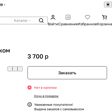
39
Каталог
Войти
Сравнение
Избранное
Корзина
жом
3 700
p
Заказать
Нет в наличии
Хочу в подарок
Уважаемые покупатели!
Выдача заказов с самовывозом