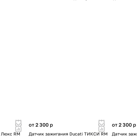
от 2 300
p
от 2 300
p
 Люкс RM
Датчик зажигания Ducati ТИКСИ RM
Датчик заж