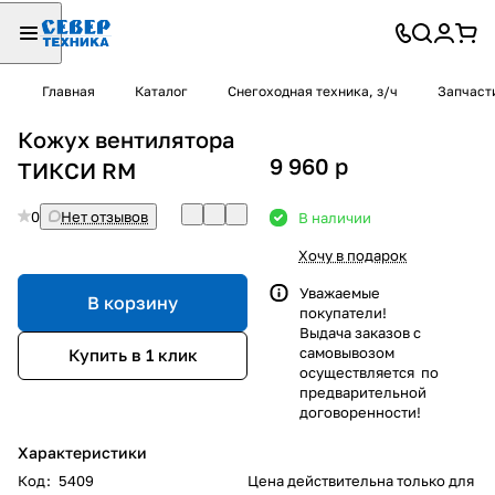
Главная
Каталог
Снегоходная техника, з/ч
Запчаст
Кожух вентилятора
9 960
p
ТИКСИ RM
0
Нет отзывов
В наличии
Хочу в подарок
Уважаемые
В корзину
покупатели!
Выдача заказов с
самовывозом
Купить в 1 клик
осуществляется по
предварительной
договоренности!
Характеристики
Код
:
5409
Цена действительна только для