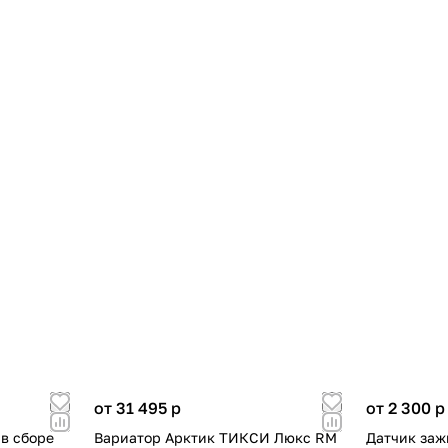
от 31 495
p
от 2 300
p
 в сборе
Вариатор Арктик ТИКСИ Люкс RM
Датчик заж