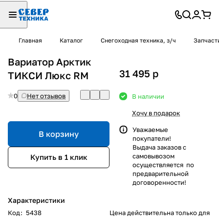
Главная
Каталог
Снегоходная техника, з/ч
Запчаст
Вариатор Арктик
31 495
p
ТИКСИ Люкс RM
0
Нет отзывов
В наличии
Хочу в подарок
Уважаемые
В корзину
покупатели!
Выдача заказов с
самовывозом
Купить в 1 клик
осуществляется по
предварительной
договоренности!
Характеристики
Код
:
5438
Цена действительна только для