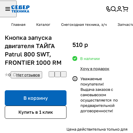
Главная
Каталог
Снегоходная техника, з/ч
Запчаст
Кнопка запуска
510
p
двигателя ТАЙГА
Patrul 800 SWT,
В наличии
FRONTIER 1000 RM
Хочу в подарок
0
Нет отзывов
Уважаемые
покупатели!
Выдача заказов с
самовывозом
В корзину
осуществляется по
предварительной
договоренности!
Купить в 1 клик
Цена действительна только для