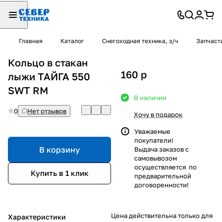
Главная
Каталог
Снегоходная техника, з/ч
Запчаст
Кольцо в стакан
160
p
лыжи ТАЙГА 550
SWT RM
В наличии
0
Нет отзывов
Хочу в подарок
Уважаемые
покупатели!
В корзину
Выдача заказов с
самовывозом
осуществляется по
Купить в 1 клик
предварительной
договоренности!
Цена действительна только для
Характеристики