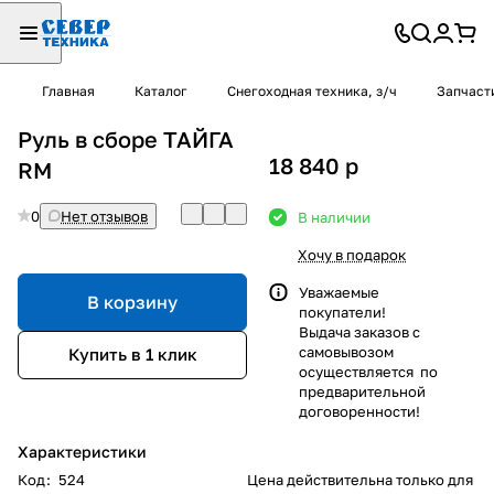
Главная
Каталог
Снегоходная техника, з/ч
Запчаст
Руль в сборе ТАЙГА
18 840
p
RM
0
Нет отзывов
В наличии
Хочу в подарок
Уважаемые
В корзину
покупатели!
Выдача заказов с
самовывозом
Купить в 1 клик
осуществляется по
предварительной
договоренности!
Характеристики
Код
:
524
Цена действительна только для