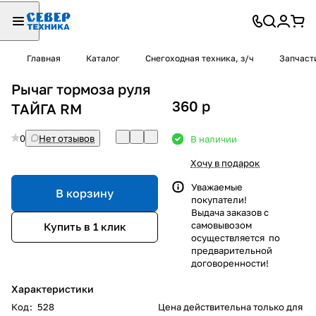
Главная
Каталог
Снегоходная техника, з/ч
Запчаст
Рычаг тормоза руля
360
p
ТАЙГА RM
0
Нет отзывов
В наличии
Хочу в подарок
Уважаемые
В корзину
покупатели!
Выдача заказов с
самовывозом
Купить в 1 клик
осуществляется по
предварительной
договоренности!
Характеристики
Код
:
528
Цена действительна только для