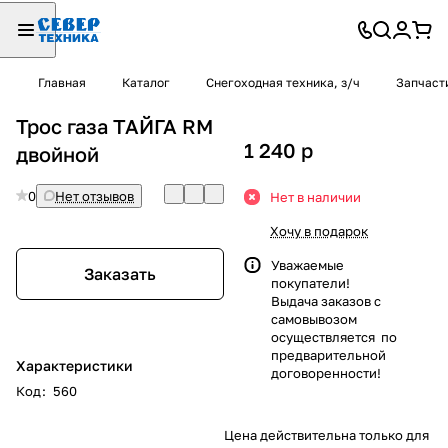
Главная
Каталог
Снегоходная техника, з/ч
Запчаст
Трос газа ТАЙГА RM
1 240
p
двойной
0
Нет отзывов
Нет в наличии
Хочу в подарок
Уважаемые
Заказать
покупатели!
Выдача заказов с
самовывозом
осуществляется по
предварительной
Характеристики
договоренности!
Код
:
560
Цена действительна только для