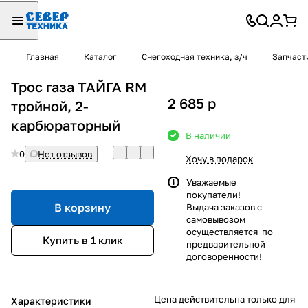
Главная
Каталог
Снегоходная техника, з/ч
Запчаст
Трос газа ТАЙГА RM
2 685
p
тройной, 2-
карбюраторный
В наличии
0
Нет отзывов
Хочу в подарок
Уважаемые
покупатели!
В корзину
Выдача заказов с
самовывозом
осуществляется по
Купить в 1 клик
предварительной
договоренности!
Цена действительна только для
Характеристики