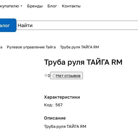
купателю
Бренды
Блог
Контакты
алог
га
Рулевое управление Тайга
Труба руля ТАЙГА RM
Труба руля ТАЙГА RM
0
Нет отзывов
Характеристики
Код
:
567
Описание
Труба руля ТАЙГА RM