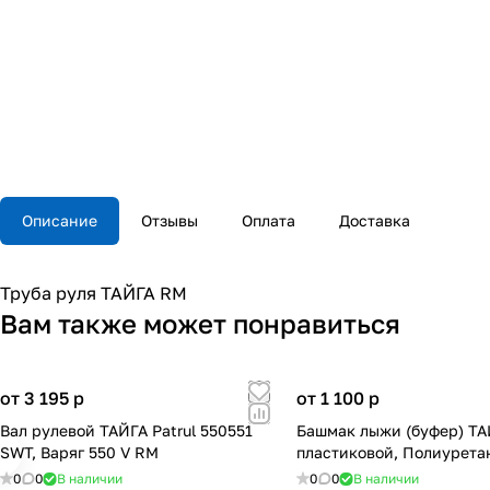
Описание
Отзывы
Оплата
Доставка
Труба руля ТАЙГА RM
Вам также может понравиться
от 3 195
p
от 1 100
p
Вал рулевой ТАЙГА Patrul 550551
Башмак лыжи (буфер) Т
SWT, Варяг 550 V RM
пластиковой, Полиурета
0
0
В наличии
0
0
В наличии