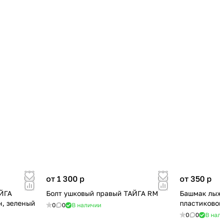
от 1 300
p
от 350
p
АЙГА
Болт ушковый правый ТАЙГА RM
Башмак лыж
н, зеленый
пластиково
0
0
В наличии
0
0
В на