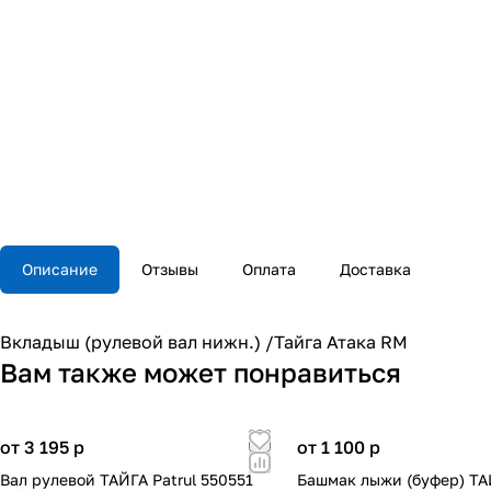
Описание
Отзывы
Оплата
Доставка
Вкладыш (рулевой вал нижн.) /Тайга Атака RM
Вам также может понравиться
от 3 195
p
от 1 100
p
Вал рулевой ТАЙГА Patrul 550551
Башмак лыжи (буфер) Т