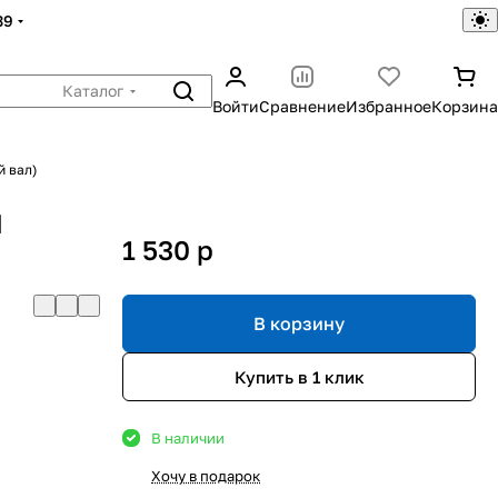
39
Каталог
Войти
Сравнение
Избранное
Корзина
й вал)
M
1 530
p
В корзину
Купить в 1 клик
В наличии
Хочу в подарок