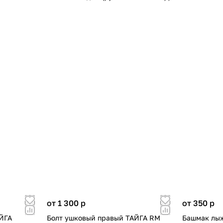
от 1 300
p
от 350
p
АЙГА
Болт ушковый правый ТАЙГА RM
Башмак лыж