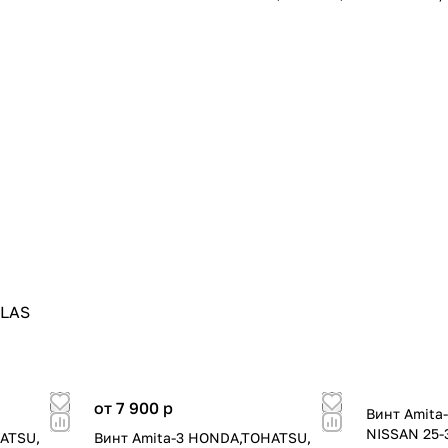
OLAS
от 7 900
p
Винт Amita
NISSAN 25-
HATSU,
Винт Amita-3 HONDA,TOHATSU,