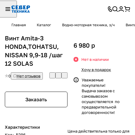
Главная
Каталог
Водно-моторная техника, з/ч
Винт
Винт Amita-3
6 980
p
HONDA,TOHATSU,
NISSAN 9,9-18 /шаг
Нет в наличии
12 SOLAS
Хочу в подарок
0
Нет отзывов
Уважаемые
покупатели!
Выдача заказов с
самовывозом
Заказать
осуществляется по
предварительной
договоренности!
Характеристики
Цена действительна только для
Код
:
5296