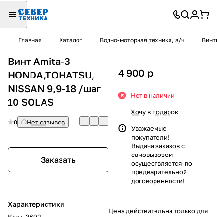
Главная
Каталог
Водно-моторная техника, з/ч
Винт
Винт Amita-3
4 900
p
HONDA,TOHATSU,
NISSAN 9,9-18 /шаг
Нет в наличии
10 SOLAS
Хочу в подарок
0
Нет отзывов
Уважаемые
покупатели!
Выдача заказов с
самовывозом
Заказать
осуществляется по
предварительной
договоренности!
Характеристики
Цена действительна только для
Код
:
3692