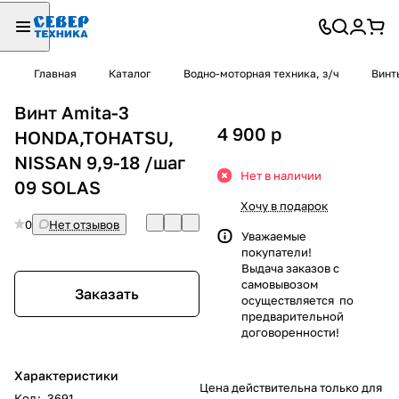
Главная
Каталог
Водно-моторная техника, з/ч
Винт
Винт Amita-3
4 900
p
HONDA,TOHATSU,
NISSAN 9,9-18 /шаг
Нет в наличии
09 SOLAS
Хочу в подарок
0
Нет отзывов
Уважаемые
покупатели!
Выдача заказов с
самовывозом
Заказать
осуществляется по
предварительной
договоренности!
Характеристики
Цена действительна только для
Код
:
3691