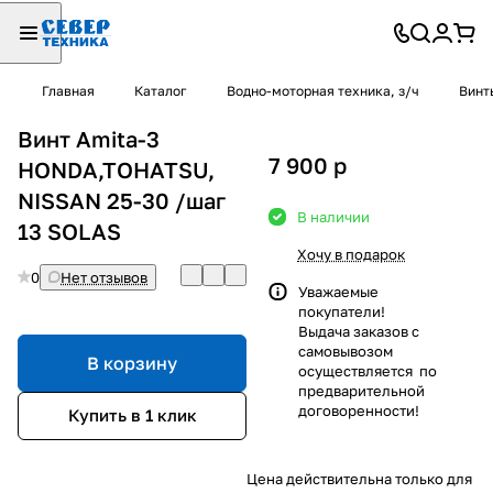
Главная
Каталог
Водно-моторная техника, з/ч
Винт
Винт Amita-3
7 900
p
HONDA,TOHATSU,
NISSAN 25-30 /шаг
В наличии
13 SOLAS
Хочу в подарок
0
Нет отзывов
Уважаемые
покупатели!
Выдача заказов с
самовывозом
В корзину
осуществляется по
предварительной
договоренности!
Купить в 1 клик
Цена действительна только для