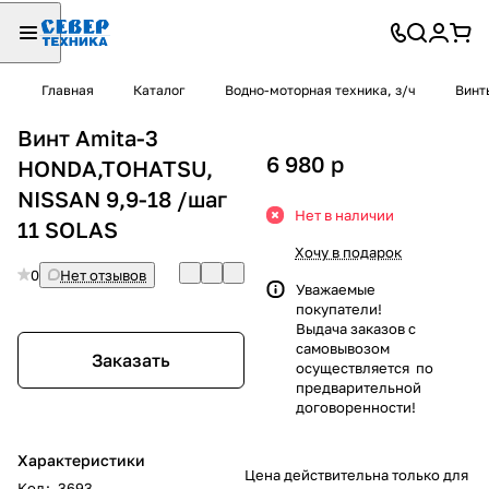
Главная
Каталог
Водно-моторная техника, з/ч
Винт
Винт Amita-3
6 980
p
HONDA,TOHATSU,
NISSAN 9,9-18 /шаг
Нет в наличии
11 SOLAS
Хочу в подарок
0
Нет отзывов
Уважаемые
покупатели!
Выдача заказов с
самовывозом
Заказать
осуществляется по
предварительной
договоренности!
Характеристики
Цена действительна только для
Код
:
3693