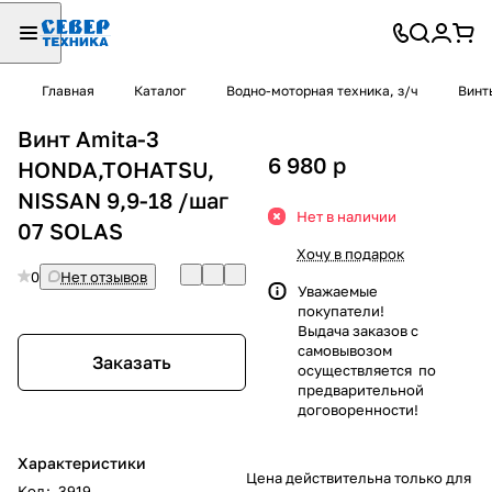
Главная
Каталог
Водно-моторная техника, з/ч
Винт
Винт Amita-3
6 980
p
HONDA,TOHATSU,
NISSAN 9,9-18 /шаг
Нет в наличии
07 SOLAS
Хочу в подарок
0
Нет отзывов
Уважаемые
покупатели!
Выдача заказов с
самовывозом
Заказать
осуществляется по
предварительной
договоренности!
Характеристики
Цена действительна только для
Код
:
3919