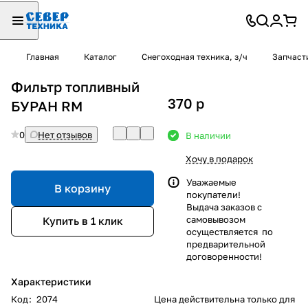
Главная
Каталог
Снегоходная техника, з/ч
Запчаст
Фильтр топливный
370
p
БУРАН RM
0
Нет отзывов
В наличии
Хочу в подарок
Уважаемые
В корзину
покупатели!
Выдача заказов с
самовывозом
Купить в 1 клик
осуществляется по
предварительной
договоренности!
Характеристики
Код
:
2074
Цена действительна только для