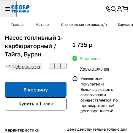
Главная
Каталог
Снегоходная техника, з/ч
Запчаст
Насос топливный 1-
1 735
p
карбюраторный /
Тайга, Буран
В наличии
0
Нет отзывов
Хочу в подарок
Уважаемые
покупатели!
В корзину
Выдача заказов с
самовывозом
осуществляется по
Купить в 1 клик
предварительной
договоренности!
Цена действительна только для
Характеристики