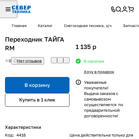
Главная
Каталог
Снегоходная техника, з/ч
Запчаст
Переходник ТАЙГА
1 135
p
RM
0
Нет отзывов
В наличии
Хочу в подарок
Уважаемые
В корзину
покупатели!
Выдача заказов с
самовывозом
Купить в 1 клик
осуществляется по
предварительной
договоренности!
Характеристики
Код
:
4418
Цена действительна только для