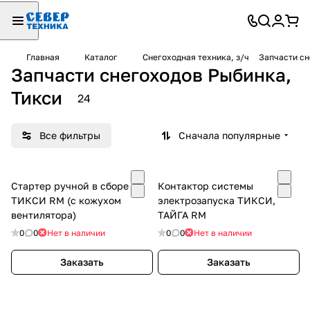
Главная
Каталог
Снегоходная техника, з/ч
Запчасти сн
Запчасти снегоходов Рыбинка,
Тикси
24
Все фильтры
Сначала популярные
Стартер ручной в сборе
Контактор системы
ТИКСИ RM (с кожухом
электрозапуска ТИКСИ,
вентилятора)
ТАЙГА RM
0
0
Нет в наличии
0
0
Нет в наличии
Заказать
Заказать